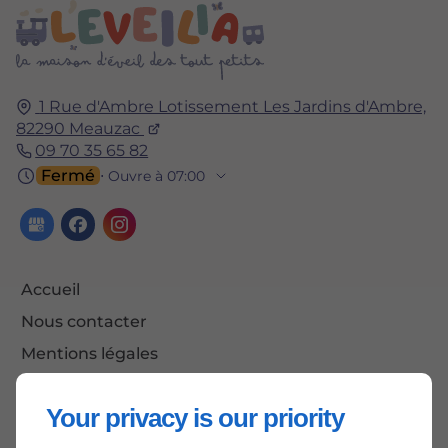
1 Rue d'Ambre Lotissement Les Jardins d'Ambre,
82290
Meauzac
09 70 35 65 82
Fermé
⋅ Ouvre à 07:00
Accueil
Nous contacter
Mentions légales
Plan du site
Your privacy is our priority