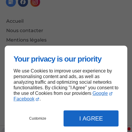
Accueil
Nous contacter
Mentions légales
Plan du site
Your privacy is our priority
We use Cookies to improve user experience by
Haut de page
personalising content and ads, as well as
analyzing traffic and optimizing social networks
functionalities. By clicking "I Agree" you consent to
the use of Cookies from our providers
Google
Facebook
.
I AGREE
Customize